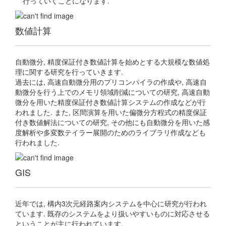
行っていくことになります.
数値計算
自動微分, 精度保証付き数値計算を始めとする大規模な数値処
理に関する研究を行っていきます.
過去には, 高速自動微分用のプリコンパイラの作成や, 高速自
動微分を行う上でのメモリ領域削減についての研究, 高速自動
微分を用いた精度保証付き数値計算システムの作成などが行
われました. また, 区間演算を用いた偏微分方程式の精度保証
付き数値解法についての研究, その他にも自動微分を用いた感
度解析や多変数テイラー展開のためのライブラリ作成なども
行われました.
GIS
近年では, 構内3次元経路案内システムを中心に研究が行われ
ています. 既存のシステムをより扱いやすいものに対応させる
ということが主に行われています.