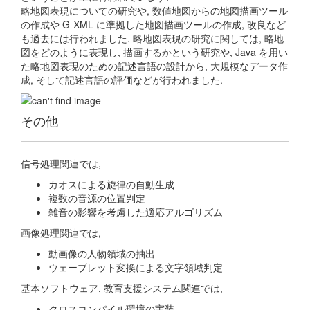
略地図表現についての研究や, 数値地図からの地図描画ツール
の作成や G-XML に準拠した地図描画ツールの作成, 改良など
も過去には行われました. 略地図表現の研究に関しては, 略地
図をどのように表現し, 描画するかという研究や, Java を用い
た略地図表現のための記述言語の設計から, 大規模なデータ作
成, そして記述言語の評価などが行われました.
その他
信号処理関連では,
カオスによる旋律の自動生成
複数の音源の位置判定
雑音の影響を考慮した適応アルゴリズム
画像処理関連では,
動画像の人物領域の抽出
ウェーブレット変換による文字領域判定
基本ソフトウェア, 教育支援システム関連では,
クロスコンパイル環境の実装